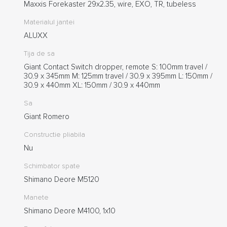
Maxxis Forekaster 29x2.35, wire, EXO, TR, tubeless
Materialul jantei
ALUXX
Tija de sa
Giant Contact Switch dropper, remote S: 100mm travel /
30.9 x 345mm M: 125mm travel / 30.9 x 395mm L: 150mm /
30.9 x 440mm XL: 150mm / 30.9 x 440mm
Sa
Giant Romero
Constructie pliabila
Nu
Schimbator spate
Shimano Deore M5120
Manete
Shimano Deore M4100, 1x10