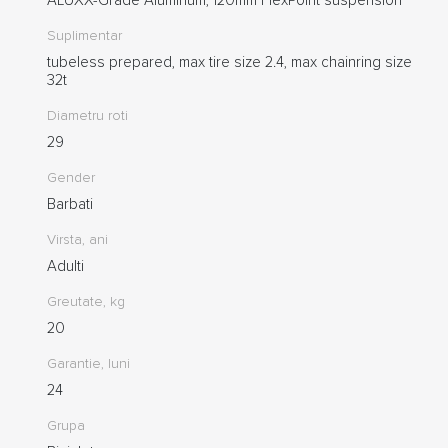
Suplimentar
tubeless prepared, max tire size 2.4, max chainring size
32t
Diametru roti
29
Gender
Barbati
Virsta, ani
Adulti
Greutate, kg
20
Garantie, luni
24
Grupa