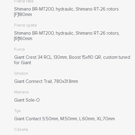
Frana fata
Shimano BR-MT200, hydraulic, Shimano RT-26 rotors
[F]180mm
Frana spate
Shimano BR-MT200, hydraulic, Shimano RT-26 rotors,
[R]160mm
Furca
Giant Crest 34 RCL, 130mm, Boost 15x110 QR, custom tuned
for Giant
Ghidon
Giant Connect Trail, 780x31.8mm
Manere
Giant Sole-O
Tija
Giant Contact S:50mm, M:50mm, L:60mm, XL:70mm
Caseta