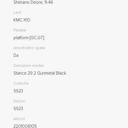
Shimano Deore, 11-46
Lant
KMC X10
Pedale
platform [GC,GT]
Amortizator spate
Da
Denumire model
Stance 29 2 Gunmetal Black
Colectie
SS23
Sezon
SS23
Articol
2201006105