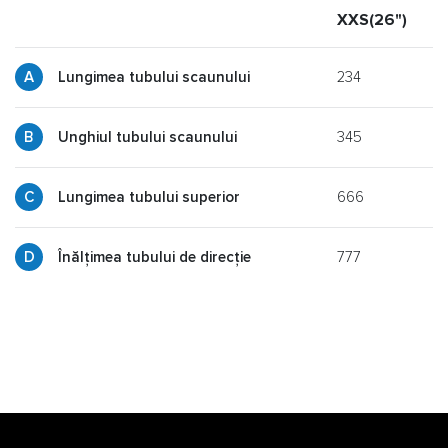
XXS(26")
X
234
Lungimea tubului scaunului
345
y
Unghiul tubului scaunului
666
p
Lungimea tubului superior
777
g
Înălțimea tubului de direcție