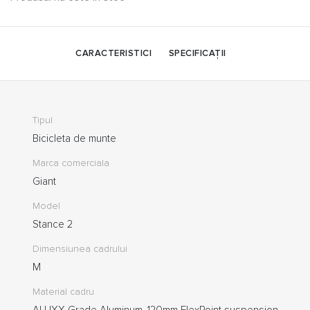
CARACTERISTICI
SPECIFICAȚII
Tipul
Bicicleta de munte
Marca comerciala
Giant
Model
Stance 2
Dimensiunea cadrului
M
Material cadru
ALUXX-Grade Aluminum, 120mm FlexPoint suspension