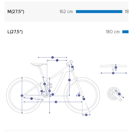
M(27,5")
162 cm
180
L(27,5")
180 cm