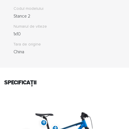
Codul modelului
Stance 2
Numarul de viteze
1x10
Tara de origine
China
specificații