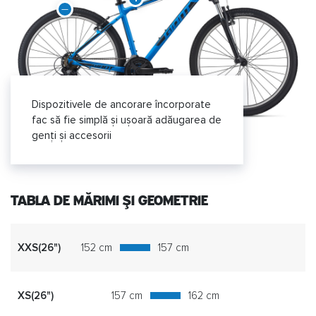
Dispozitivele de ancorare încorporate
fac să fie simplă și ușoară adăugarea de
genți și accesorii
TABLA DE MĂRIMI ȘI GEOMETRIE
XXS(26")
152 cm
157 cm
XS(26")
157 cm
162 cm