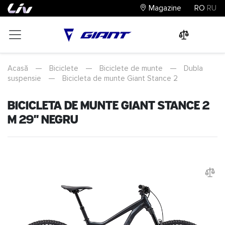
Magazine
RO
RU
0
0
0
Acasă
—
Biciclete
—
Biciclete de munte
—
Dubla
suspensie
—
Bicicleta de munte Giant Stance 2
Bicicleta de munte Giant Stance 2
M 29" Negru