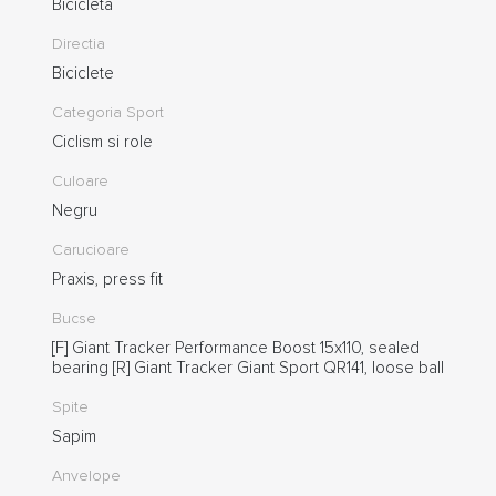
Bicicleta
Directia
Biciclete
Categoria Sport
Ciclism si role
Culoare
Negru
Carucioare
Praxis, press fit
Bucse
[F] Giant Tracker Performance Boost 15x110, sealed
bearing [R] Giant Tracker Giant Sport QR141, loose ball
Spite
Sapim
Anvelope