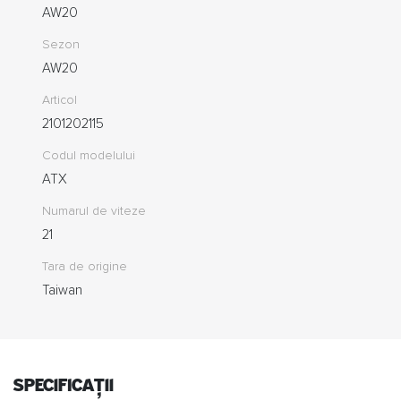
AW20
Sezon
AW20
Articol
2101202115
Codul modelului
ATX
Numarul de viteze
21
Tara de origine
Taiwan
specificații