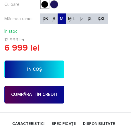
Culoare:
XS
S
M
M-L
L
XL
XXL
Mărimea ramei:
În stoc
12 999 lei
6 999 lei
ÎN COȘ
CUMPĂRAȚI ÎN CREDIT
CARACTERISTICI
SPECIFICAȚII
DISPONIBILITATE