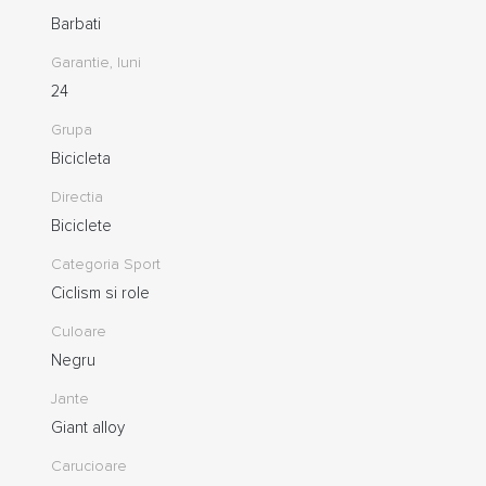
Barbati
Garantie, luni
24
Grupa
Bicicleta
Directia
Biciclete
Categoria Sport
Ciclism si role
Culoare
Negru
Jante
Giant alloy
Carucioare