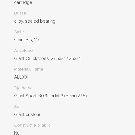
cartridge
Bucse
alloy, sealed bearing
Spite
stainless, 14g
Anvelope
Giant Quickcross, 27.5x2.1 / 26x2.1
Materialul jantei
ALUXX
Tija de sa
Giant Sport, 30.9mm M: 375mm (27.5)
Sa
Giant custom
Constructie pliabila
Nu