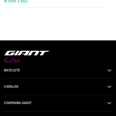
În stoc
3
buc.
Biciclete
Catalog
Compania Giant