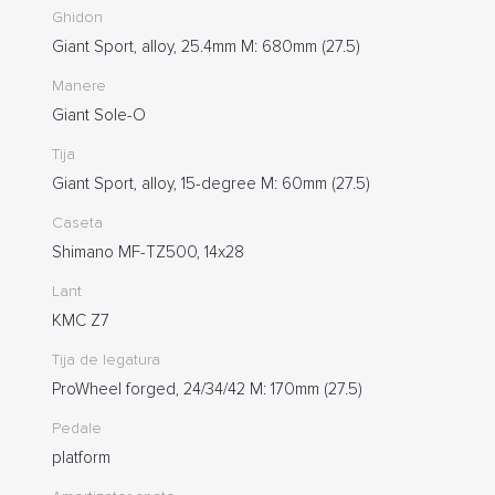
Ghidon
Giant Sport, alloy, 25.4mm M: 680mm (27.5)
Manere
Giant Sole-O
Tija
Giant Sport, alloy, 15-degree M: 60mm (27.5)
Caseta
Shimano MF-TZ500, 14x28
Lant
KMC Z7
Tija de legatura
ProWheel forged, 24/34/42 M: 170mm (27.5)
Pedale
platform