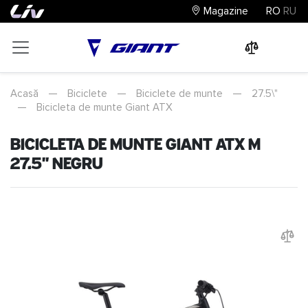
Magazine
RO
RU
0
0
0
Acasă
—
Biciclete
—
Biciclete de munte
—
27.5\"
—
Bicicleta de munte Giant ATX
Bicicleta de munte Giant ATX M
27.5" Negru