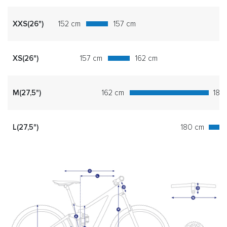
XXS(26")
152 cm
157 cm
XS(26")
157 cm
162 cm
M(27,5")
162 cm
180
L(27,5")
180 cm