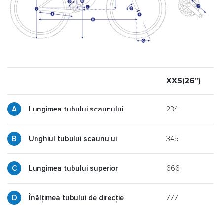
XXS(26")
X
234
Lungimea tubului scaunului
345
y
Unghiul tubului scaunului
666
p
Lungimea tubului superior
777
g
Înălțimea tubului de direcție