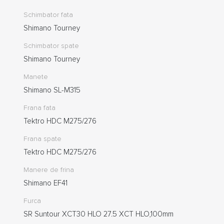
Schimbator fata
Shimano Tourney
Schimbator spate
Shimano Tourney
Manete
Shimano SL-M315
Frana fata
Tektro HDC M275/276
Frana spate
Tektro HDC M275/276
Manere de frina
Shimano EF41
Furca
SR Suntour XCT30 HLO 27.5 XCT HLO,100mm