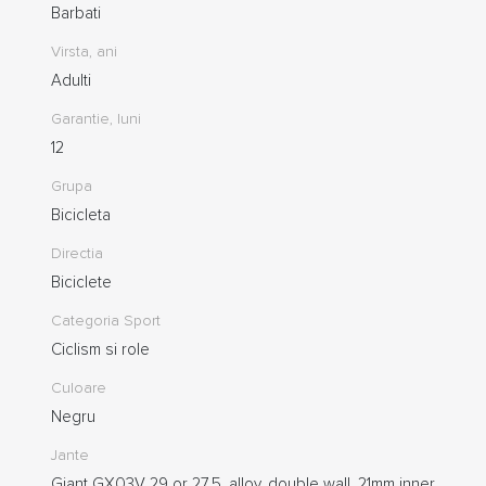
Barbati
Virsta, ani
Adulti
Garantie, luni
12
Grupa
Bicicleta
Directia
Biciclete
Categoria Sport
Ciclism si role
Culoare
Negru
Jante
Giant GX03V 29 or 27.5, alloy, double wall, 21mm inner