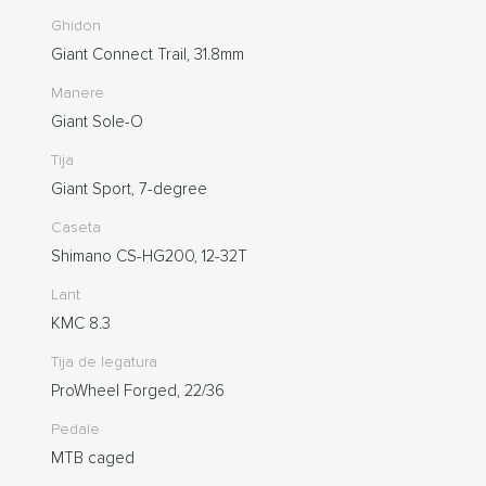
Ghidon
Giant Connect Trail, 31.8mm
Manere
Giant Sole-O
Tija
Giant Sport, 7-degree
Caseta
Shimano CS-HG200, 12-32T
Lant
KMC 8.3
Tija de legatura
ProWheel Forged, 22/36
Pedale
MTB caged