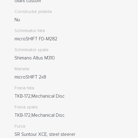
Giant custom
Constructie pliabila
Nu
Schimbator fata
microSHIFT FD-M282
Schimbator spate
Shimano Altus M310
Manete
microSHIFT 2x8
Frana fata
TKB-172,Mechanical Disc
Frana spate
TKB-172,Mechanical Disc
Furca
SR Suntour XCE, steel steerer