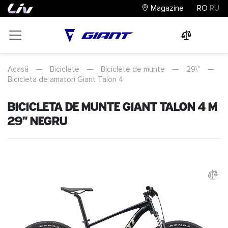
Magazine
RO
RU
0
0
0
Acasă
—
Biciclete
—
Biciclete de munte
—
29\"
—
Bicicleta de amatori Giant Talon 4
Bicicleta de munte Giant Talon 4 M
29" Negru