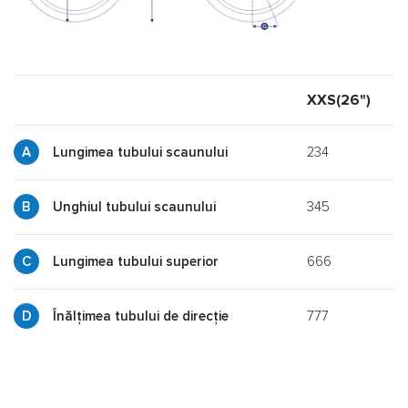
XXS(26")
X
234
Lungimea tubului scaunului
345
y
Unghiul tubului scaunului
666
p
Lungimea tubului superior
777
g
Înălțimea tubului de direcție