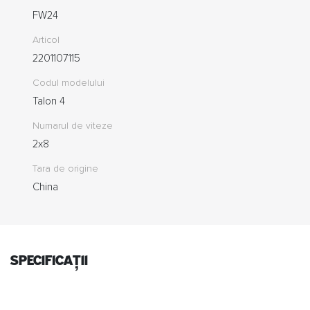
FW24
Articol
2201107115
Codul modelului
Talon 4
Numarul de viteze
2x8
Tara de origine
China
specificații