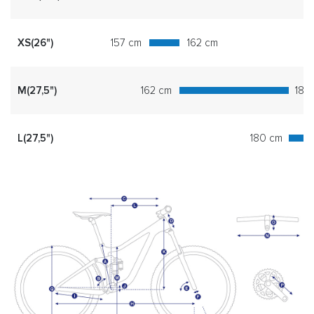
XS(26")
157 cm
162 cm
M(27,5")
162 cm
180
L(27,5")
180 cm