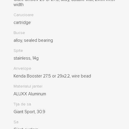
width
Carucioare
cartridge
Bucse
alloy, sealed bearing
Spite
stainless, 14g
Anvelope
Kenda Booster 27.5 or 29x2.2, wire bead
Materialul jantei
ALUXX Aluminum
Tija de sa
Giant Sport, 30.9
Sa