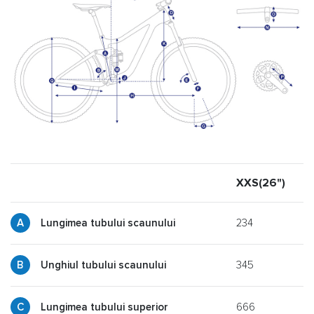
XXS(26")
X
234
Lungimea tubului scaunului
345
y
Unghiul tubului scaunului
666
p
Lungimea tubului superior