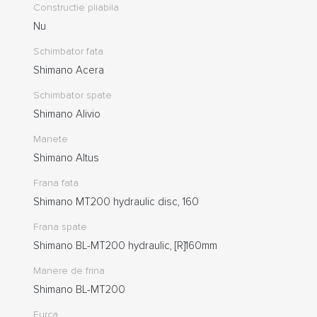
Constructie pliabila
Nu
Schimbator fata
Shimano Acera
Schimbator spate
Shimano Alivio
Manete
Shimano Altus
Frana fata
Shimano MT200 hydraulic disc, 160
Frana spate
Shimano BL-MT200 hydraulic, [R]160mm
Manere de frina
Shimano BL-MT200
Furca