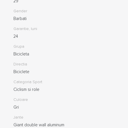
29
Gender
Barbati
Garantie, luni
24
Grupa
Bicicleta
Directia
Biciclete
Categoria Sport
Ciclism si role
Culoare
Gri
Jante
Giant double wall aluminum