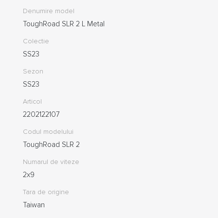
Denumire model
ToughRoad SLR 2 L Metal
Colectie
SS23
Sezon
SS23
Articol
2202122107
Codul modelului
ToughRoad SLR 2
Numarul de viteze
2x9
Tara de origine
Taiwan