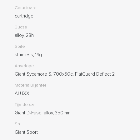
Carucioare
cartridge
Bucse
alloy, 28h
Spite
stainless, 14g
Anvelope
Giant Sycamore S, 700x50c, FlatGuard Deflect 2
Materialul jantei
ALUXX
Tija de sa
Giant D-Fuse, alloy, 350mm
Sa
Giant Sport