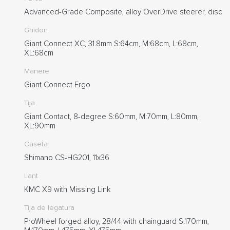
Advanced-Grade Composite, alloy OverDrive steerer, disc
Ghidon
Giant Connect XC, 31.8mm S:64cm, M:68cm, L:68cm,
XL:68cm
Manere
Giant Connect Ergo
Tija
Giant Contact, 8-degree S:60mm, M:70mm, L:80mm,
XL:90mm
Caseta
Shimano CS-HG201, 11x36
Lant
KMC X9 with Missing Link
Tija de legatura
ProWheel forged alloy, 28/44 with chainguard S:170mm,