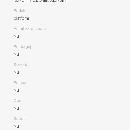
M:170mm, L:175mm, XL:175mm
Pedale
platform
Amortizator spate
Nu
Portbagaj
Nu
Sonerie
Nu
Pompa
Nu
Cos
Nu
Suport
Nu