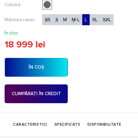
Culoare:
XS
S
M
M-L
L
XL
XXL
Mărimea ramei:
În stoc
18 999 lei
ÎN COȘ
CUMPĂRAȚI ÎN CREDIT
CARACTERISTICI
SPECIFICAȚII
DISPONIBILITATE