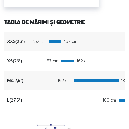
TABLA DE MĂRIMI ȘI GEOMETRIE
XXS(26")
152 cm
157 cm
XS(26")
157 cm
162 cm
M(27,5")
162 cm
180
L(27,5")
180 cm