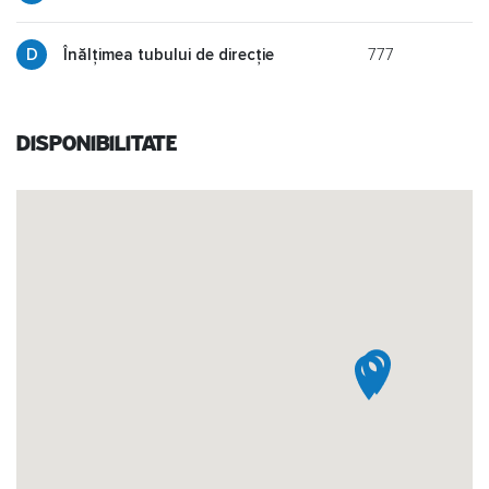
777
g
Înălțimea tubului de direcție
Disponibilitate