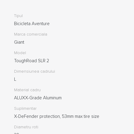
Tipul
Bicicleta Aventure
Marca comerciala
Giant
Model
ToughRoad SLR 2
Dimensiunea cadrului
L
Material cadru
ALUXX-Grade Aluminum
Suplimentar
X-DeFender protection, 53mm max tire size
Diametru roti