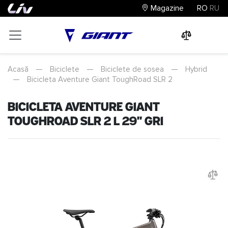
Magazine
RO
RU
0
0
0
Acasă
—
Biciclete
—
Biciclete de sosea
—
Hybrid
—
Bicicleta Aventure Giant ToughRoad SLR 2
Bicicleta Aventure Giant
ToughRoad SLR 2 L 29" Gri