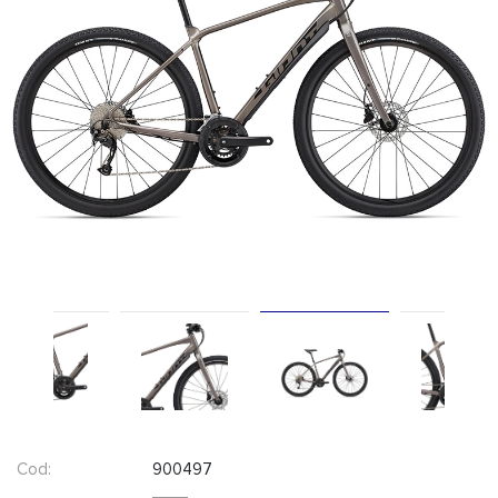
Cod:
900497