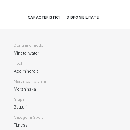
CARACTERISTICI
DISPONIBILITATE
Denumire model
Minetal water
Tipul
Apa minerala
Marca comerciala
Morshinska
Grupa
Bauturi
Categoria Sport
Fitness