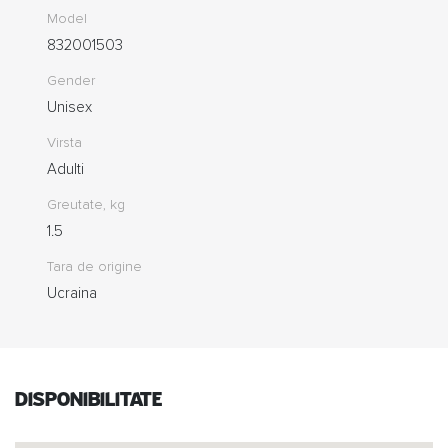
Model
832001503
Gender
Unisex
Virsta
Adulti
Greutate, kg
1.5
Tara de origine
Ucraina
Disponibilitate