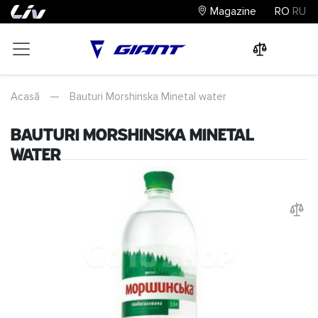
Magazine
RO
RU
0
0
0
Acasă
—
Bauturi Morshinska Minetal water
Bauturi Morshinska Minetal
water