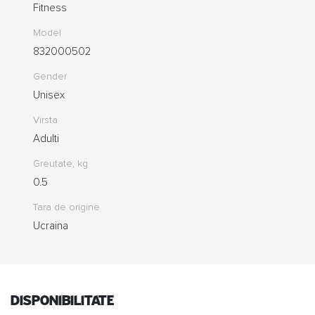
Fitness
Model
832000502
Gender
Unisex
Virsta
Adulti
Greutate, kg
0.5
Tara de origine
Ucraina
Disponibilitate