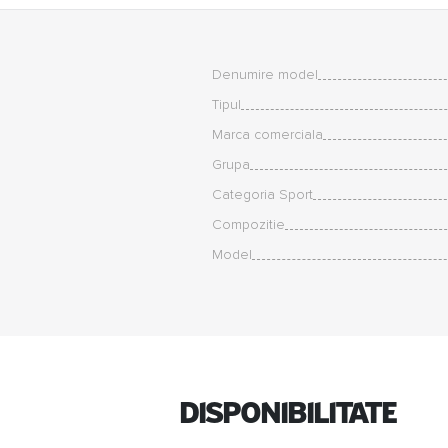
Denumire model
Tipul
Marca comerciala
Grupa
Categoria Sport
Compozitie
Model
Disponibilitate