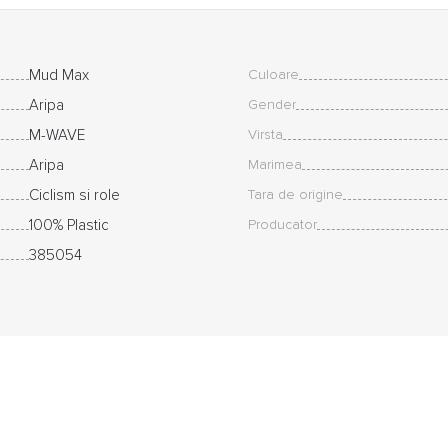
Mud Max
Culoare
Aripa
Gender
M-WAVE
Virsta
Aripa
Marimea
Ciclism si role
Tara de origine
100% Plastic
Producator
385054