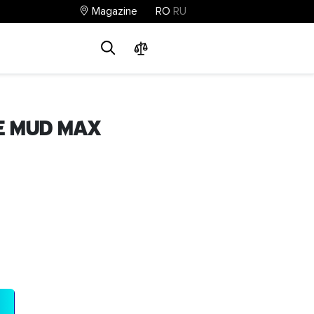
Magazine
RO
RU
0
0
0
E Mud Max