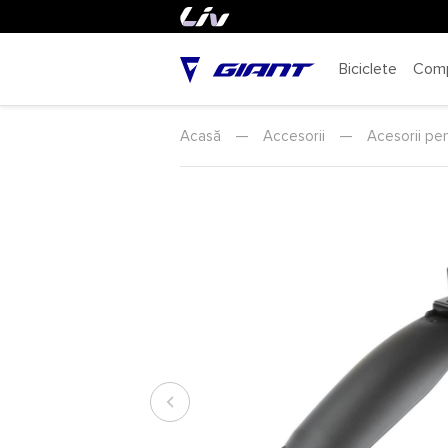
Biciclete
Com
Acasă
—
Accesorii
—
Acesorii pen