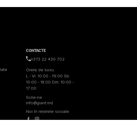
Contacte
+373 22 430 702
tate
Orele de lucru:
L - Vi: 10:00 - 19:00 Sb:
10:00 - 18:00 Dm: 10:00 -
17:00
Scrie-ne
info@giant.md
Noi în rețelele sociale