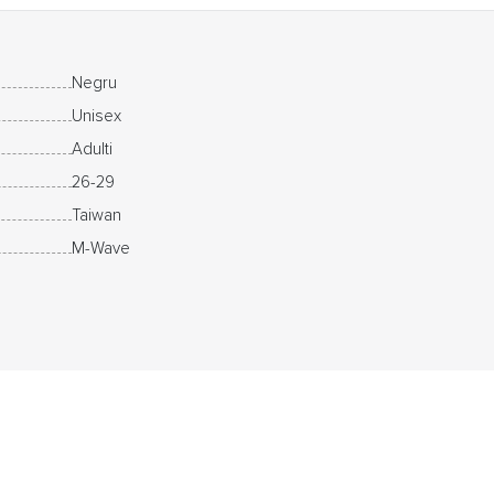
Negru
Unisex
Adulti
26-29
Taiwan
M-Wave