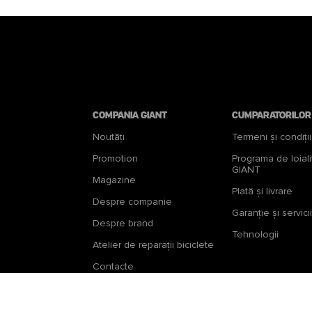
Compania Giant
Cumparatorilor
Noutăți
Termeni și condiții
Promotion
Programa de loiali
GIANT
Magazine
Plată și livrare
Despre companie
Garanţie şi servicii
Despre brand
Tehnologii
Atelier de reparații biciclete
Contacte