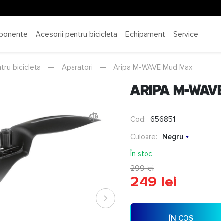
ponente
Acesorii pentru bicicleta
Echipament
Service
tru bicicleta
—
Aparatori
—
Aripa M-WAVE Mud Max
Aripa M-WAV
Cod:
656851
Culoare:
Negru
În stoc
299 lei
249 lei
ÎN COȘ