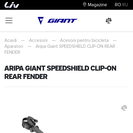
Magazine
RO
RU
0
0
0
Acasă
—
Accesorii
—
Acesorii pentru bicicleta
—
Aparatori
—
Aripa Giant SPEEDSHIELD CLIP-ON REAR
FENDER
Aripa Giant SPEEDSHIELD CLIP-ON
REAR FENDER