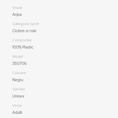
Grupa
Aripa
Categoria Sport
Ciclism si role
Compozitie
100% Plastic
Model
350706
Culoare
Negru
Gender
Unisex
Virsta
Adulti