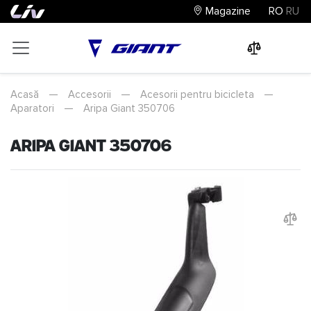
Magazine
RO
RU
0
0
0
Acasă
—
Accesorii
—
Acesorii pentru bicicleta
—
Aparatori
—
Aripa Giant 350706
Aripa Giant 350706