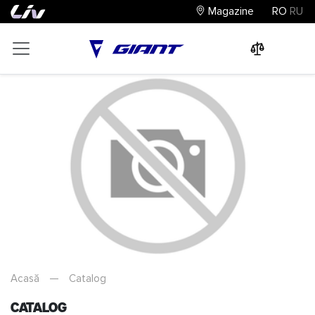
Magazine
RO
RU
0
0
0
Acasă
—
Catalog
Catalog