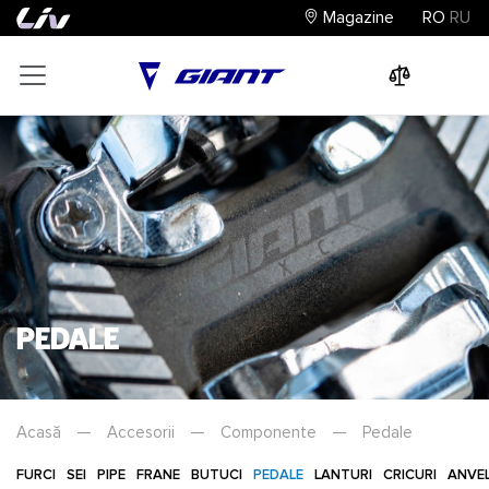
Magazine
RO
RU
0
0
0
Pedale
Acasă
—
Accesorii
—
Componente
—
Pedale
FURCI
SEI
PIPE
FRANE
BUTUCI
PEDALE
LANTURI
CRICURI
ANVE