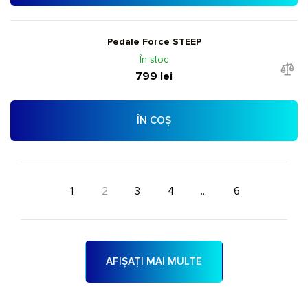
Pedale Force STEEP
În stoc
799 lei
ÎN COȘ
1
2
3
4
...
6
AFIȘAȚI MAI MULTE