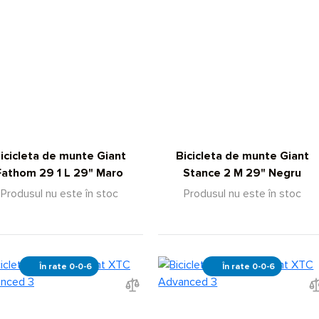
icicleta de munte Giant
Bicicleta de munte Giant
Fathom 29 1 L 29" Maro
Stance 2 M 29" Negru
Produsul nu este în stoc
Produsul nu este în stoc
În rate 0-0-6
În rate 0-0-6