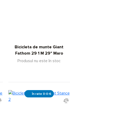
Bicicleta de munte Giant
Fathom 29 1 M 29" Maro
Produsul nu este în stoc
În rate 0-0-6