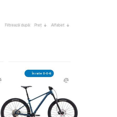
Filtrează după:
Preț
Alfabet
În rate 0-0-6