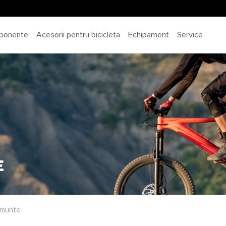
ponente
Acesorii pentru bicicleta
Echipament
Service
e
 munte