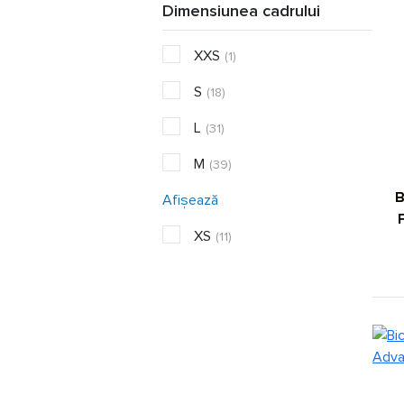
Dimensiunea cadrului
XXS
(1)
S
(18)
L
(31)
M
(39)
B
Afișează
XS
(11)