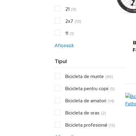
21
(9)
2x7
(13)
11
(1)
B
Afișează
F
Tipul
Bicicleta de munte
(86)
Bicicleta pentru copii
(5)
Bicicleta de amatori
(14)
Bicicleta de oras
(2)
Bicicleta profesional
(12)