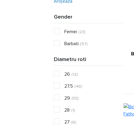
Afișează
Gender
Femei
(23)
Barbati
(97)
B
Diametru roti
26
(12)
27.5
(46)
29
(55)
28
(1)
27
(6)