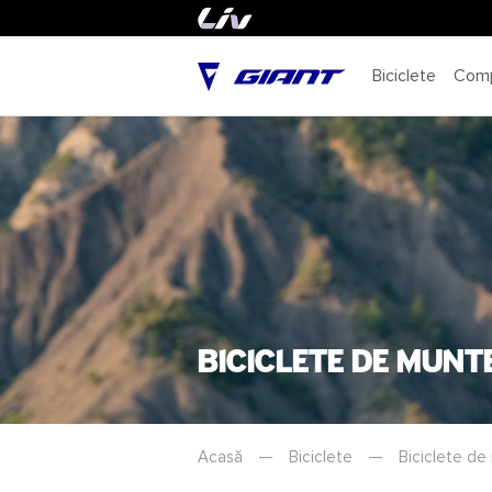
Biciclete
Com
Biciclete de munt
Acasă
—
Biciclete
—
Biciclete de