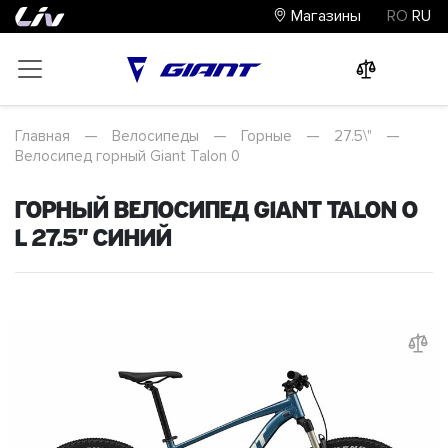
Магазины
RO
RU
0
0
0
Главная
—
Велосипеды
—
Горные
—
27.5\"
—
Велосипед горный Giant Talon 0
Горный велосипед Giant Talon 0
L 27.5" Синий