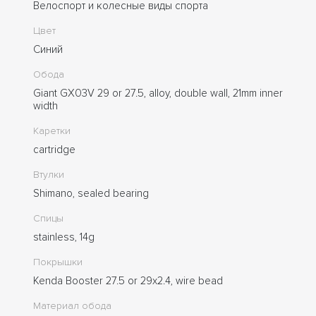
Велоспорт и колесные виды спорта
Цвет
Синий
Обода
Giant GX03V 29 or 27.5, alloy, double wall, 21mm inner
width
Каретки
cartridge
Втулки
Shimano, sealed bearing
Спицы
stainless, 14g
Покрышки
Kenda Booster 27.5 or 29x2.4, wire bead
Материал обода