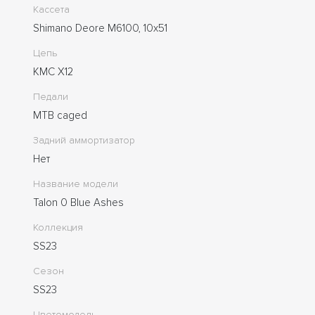
Кассета
Shimano Deore M6100, 10x51
Цепь
KMC X12
Педали
MTB caged
Задний аммортизатор
Нет
Название модели
Talon 0 Blue Ashes
Коллекция
SS23
Сезон
SS23
Цветомодель