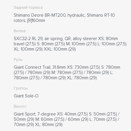
Задний тормоз
Shimano Deore BR-MT200, hydraulic, Shimano RT-10
rotors, [R]160mm
Вилка
SXC32-2 RL 29, air spring, QR, alloy steerer XS: 80mm
travel (27.5) S: 80mm (27.5) M: 100mm (27.5) L: 100mm (27.5)
XL: 100mm (29) XXL: 100mm (29)
Руль
Giant Connect Trail, 31.8mm XS: 730mm (27.5) S: 780mm
(27.5) / 780mm (29) M: 780mm (27.5) / 780mm (29) L:
780mm (27.5) / 780mm (29) XL: 780mm (29)
Грипсы
Giant Sole-O
Вынос
Giant Sport, 7-degree XS: 40mm (27.5) S: 50mm (27.5) /
50mm (29) M: 60mm (27.5) / 60mm (29) L: 70mm (27.5) /
70mm (29) XL: 80mm (29)