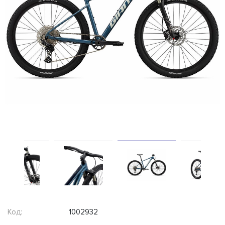
Код:
1002932