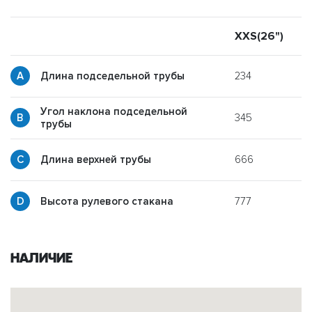
XXS(26")
X
234
Длина подседельной трубы
Угол наклона подседельной
345
y
трубы
666
p
Длина верхней трубы
777
g
Высота рулевого стакана
Наличие