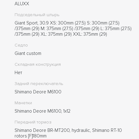
ALUXX
Подседельный штырь
Giant Sport, 30.9 XS: 300mm (27.5) S: 300mm (27.5)
/375mm (29) M: 375mm (27.5) /375mm (29) L: 375mm (27.5)
/375mm (29) XL: 375mm (29) XXL: 375mm (29)
Седло
Giant custom
Складная конструкция
Нет
Задний переключатель
Shimano Deore M6100
Манетки
Shimano Deore M6100, 1x12
Передний тормоз
Shimano Deore BR-MT200, hydraulic, Shimano RT-10
rotors [F]180mm