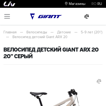
Магазины
RO
RU
0
0
0
Главная
—
Велосипеды
—
Детские
—
5-9 лет (20\")
—
Велосипед детский Giant ARX 20
Велосипед детский Giant ARX 20
20" Серый