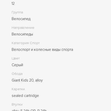
12
Группа
Велосипед
Направление
Велосипеды
Категория Спорт
Велоспорт и колесные виды спорта
Цвет
Серый
Обода
Giant Kids 20, alloy
Каретки
sealed cartridge
Втулки
alloy, F 24h QR, R 24h