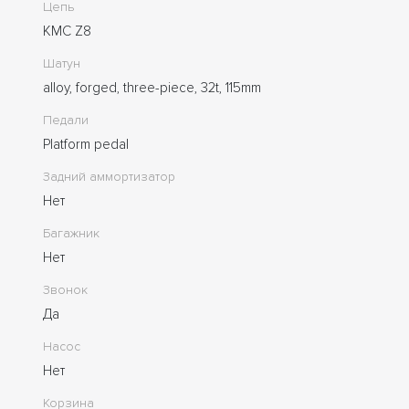
Цепь
KMC Z8
Шатун
alloy, forged, three-piece, 32t, 115mm
Педали
Platform pedal
Задний аммортизатор
Нет
Багажник
Нет
Звонок
Да
Насос
Нет
Корзина