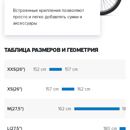
Встроенные крепления позволяют
просто и легко добавлять сумки и
аксессуары
ТАБЛИЦА РАЗМЕРОВ И ГЕОМЕТРИЯ
XXS(26")
152 cm
157 cm
XS(26")
157 cm
162 cm
M(27,5")
162 cm
180
L(27,5")
180 cm