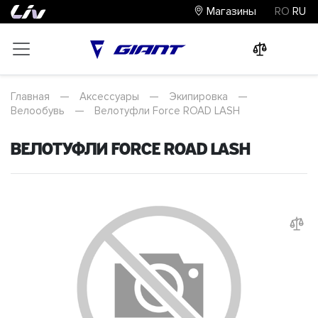
Магазины
RO
RU
0
0
0
Главная
—
Аксессуары
—
Экипировка
—
Велообувь
—
Велотуфли Force ROAD LASH
Велотуфли Force ROAD LASH