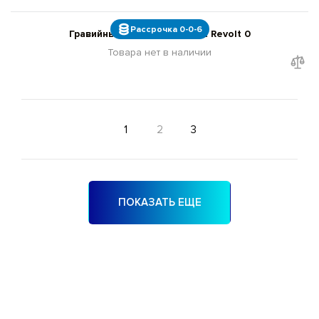
Рассрочка 0-0-6
Гравийный велосипед Giant Revolt 0
Товара нет в наличии
1
2
3
ПОКАЗАТЬ ЕЩЕ