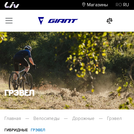
Магазины
RO
RU
0
0
0
Грэвел
Главная
—
Велосипеды
—
Дорожные
—
Грэвел
ГИБРИДНЫЕ
ГРЭВЕЛ