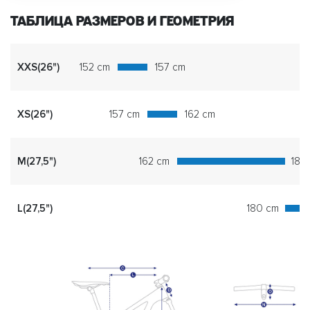
ТАБЛИЦА РАЗМЕРОВ И ГЕОМЕТРИЯ
XXS(26")
152 cm
157 cm
XS(26")
157 cm
162 cm
M(27,5")
162 cm
180
L(27,5")
180 cm