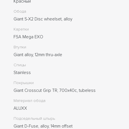
Красный
Обода
Giant S-X2 Disc wheelset, alloy
Каретки
FSA Mega EXO
Втулки
Giant alloy, 12mm thru-axle
Спицы
Stainless
Покрышки
Giant Crosscut Grip TR, 700x40c, tubeless
Материал обода
ALUXX
Подседельный штырь
Giant D-Fuse, alloy, 14mm offset