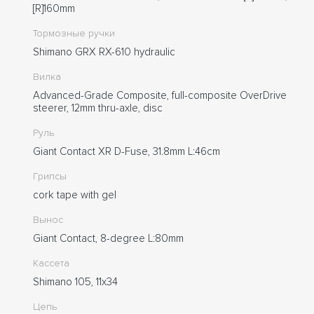
[R]160mm
Тормозные ручки
Shimano GRX RX-610 hydraulic
Вилка
Advanced-Grade Composite, full-composite OverDrive
steerer, 12mm thru-axle, disc
Руль
Giant Contact XR D-Fuse, 31.8mm L:46cm
Грипсы
cork tape with gel
Вынос
Giant Contact, 8-degree L:80mm
Кассета
Shimano 105, 11x34
Цепь