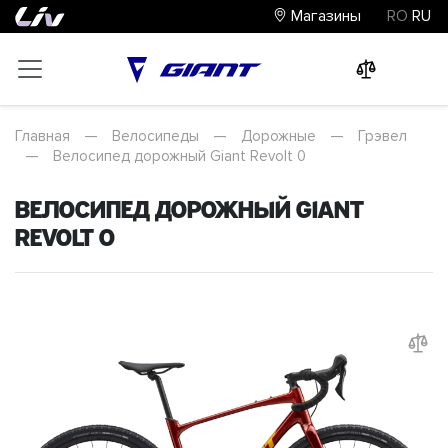
Магазины
RO
RU
0
0
0
Главная
—
Велосипеды
—
Дорожные
—
Грэвел
—
Велосипед дорожный Giant Revolt 0
Велосипед дорожный Giant
Revolt 0