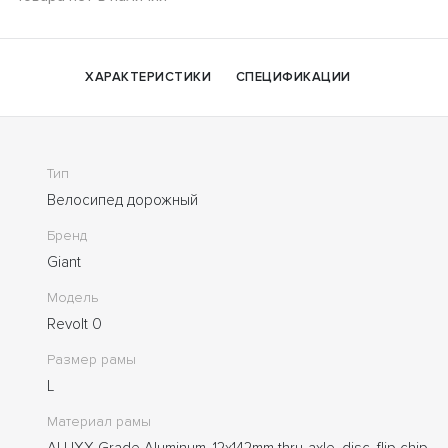
ХАРАКТЕРИСТИКИ
СПЕЦИФИКАЦИИ
Тип
Велосипед дорожный
Бренд
Giant
Модель
Revolt 0
Размер рамы
L
Материал рамы
ALUXX-Grade Aluminum, 12x142mm thru-axle, disc, flip chip