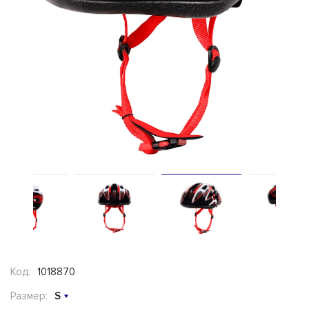
Код:
1018870
Размер:
S