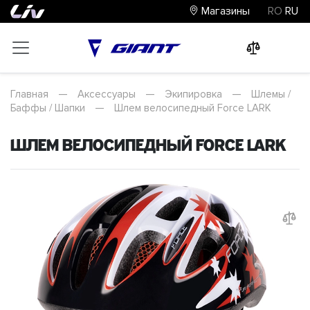
Магазины
RO
RU
0
0
0
Главная
—
Аксессуары
—
Экипировка
—
Шлемы /
Баффы / Шапки
—
Шлем велосипедный Force LARK
Шлем велосипедный Force LARK