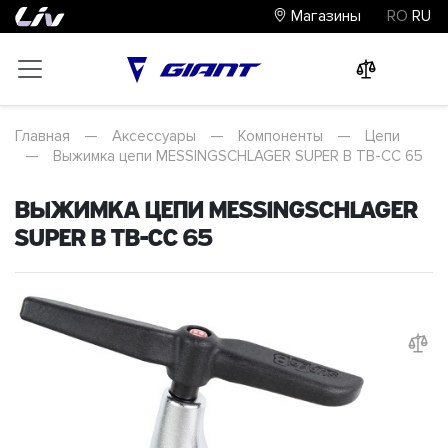
Магазины
RO
RU
0
0
0
Главная
—
Аксессуары
—
Компоненты
—
Цепи
—
Выжимка цепи MESSINGSCHLAGER SUPER B TB-CC 65
Выжимка цепи MESSINGSCHLAGER
SUPER B TB-CC 65