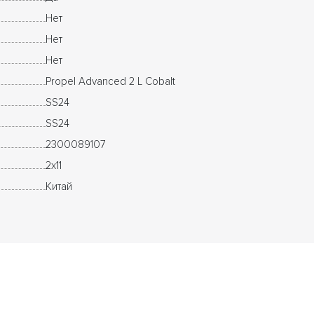
Нет
Нет
Нет
Propel Advanced 2 L Cobalt
SS24
SS24
2300089107
2x11
Китай