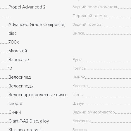
Propel Advanced 2
Задний переключатель
L
Передний тормоз
Advanced-Grade Composite,
Задний тормоз
disc
Вилка
700x
Мужской
Взрослые
Руль
12
Грипсы
Велосипед
Вынос
Велосипеды
Кассета
Велоспорт и колесные виды
Цепь
спорта
Шатун
Синий
Задний аммортизатор
Giant P-A2 Disc, alloy
Багажник
Shimano, press fit
Звонок