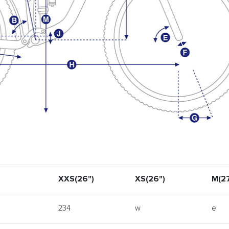
XXS(26")
XS(26")
M(27
234
w
e