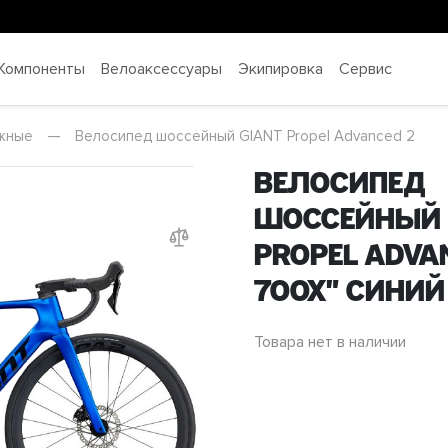
Компоненты
Велоаксессуары
Экипировка
Сервис
жные
—
Велосипед шоссейный GIANT Propel Advanced 2
Велосипед
шоссейный 
Propel Advan
700x" Синий
Товара нет в наличии