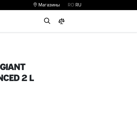
Магазины
RO
RU
0
0
0
GIANT
ced 2 L