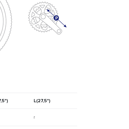
,5")
L(27,5")
r