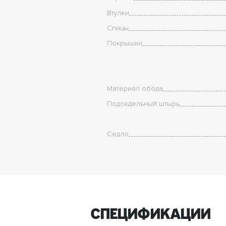
Втулки
Спицы
Покрышки
Материал обода
Подседельный штырь
Седло
спецификации