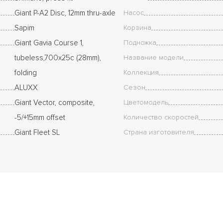
Giant P-A2 Disc, 12mm thru-axle
Насос
Sapim
Корзина
Giant Gavia Course 1,
Подножка
tubeless,700x25c (28mm),
Название модели
folding
Коллекция
ALUXX
Сезон
Giant Vector, composite,
Цветомодель
-5/+15mm offset
Количество скоростей
Giant Fleet SL
Страна изготовителя