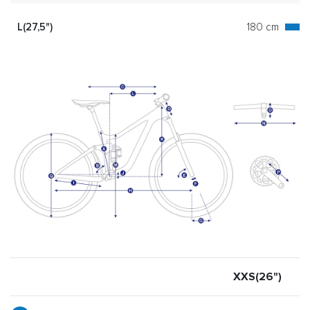
L(27,5")
180 cm
XXS(26")
X