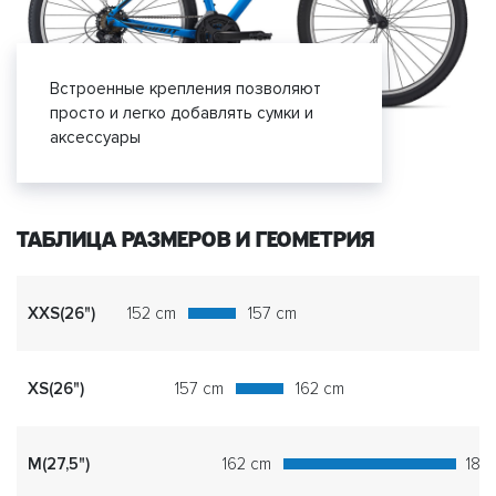
Встроенные крепления позволяют
просто и легко добавлять сумки и
аксессуары
ТАБЛИЦА РАЗМЕРОВ И ГЕОМЕТРИЯ
XXS(26")
152 cm
157 cm
XS(26")
157 cm
162 cm
M(27,5")
162 cm
180