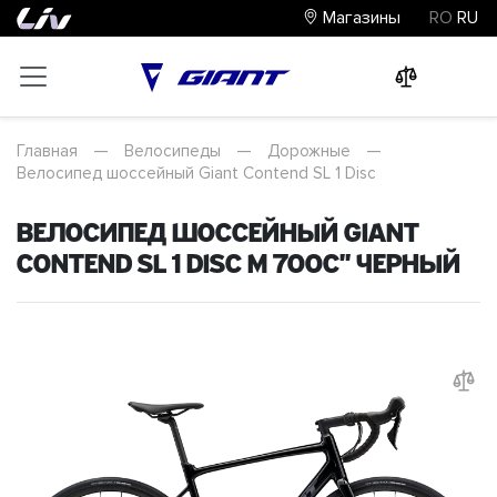
Магазины
RO
RU
0
0
0
Главная
—
Велосипеды
—
Дорожные
—
Велосипед шоссейный Giant Contend SL 1 Disc
Велосипед шоссейный Giant
Contend SL 1 Disc M 700C" Черный