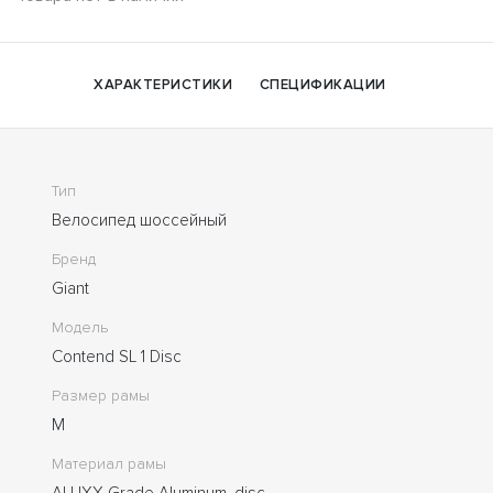
ХАРАКТЕРИСТИКИ
СПЕЦИФИКАЦИИ
Тип
Велосипед шоссейный
Бренд
Giant
Модель
Contend SL 1 Disc
Размер рамы
M
Материал рамы
ALUXX-Grade Aluminum, disc