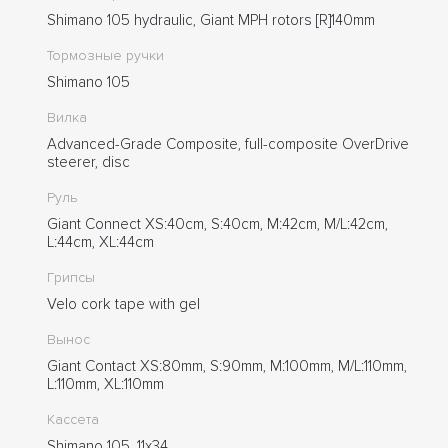
Shimano 105 hydraulic, Giant MPH rotors [R]140mm
Тормозные ручки
Shimano 105
Вилка
Advanced-Grade Composite, full-composite OverDrive
steerer, disc
Руль
Giant Connect XS:40cm, S:40cm, M:42cm, M/L:42cm,
L:44cm, XL:44cm
Грипсы
Velo cork tape with gel
Вынос
Giant Contact XS:80mm, S:90mm, M:100mm, M/L:110mm,
L:110mm, XL:110mm
Кассета
Shimano 105, 11x34