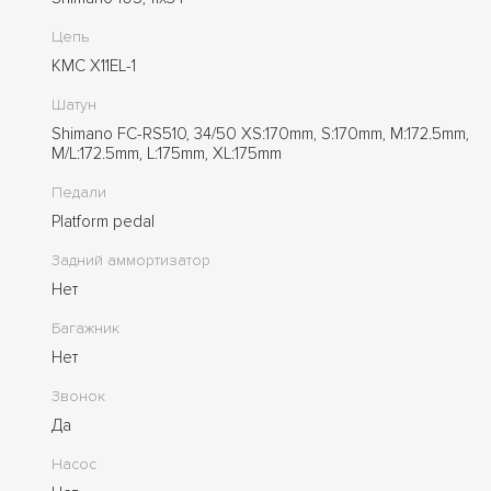
Цепь
KMC X11EL-1
Шатун
Shimano FC-RS510, 34/50 XS:170mm, S:170mm, M:172.5mm,
M/L:172.5mm, L:175mm, XL:175mm
Педали
Platform pedal
Задний аммортизатор
Нет
Багажник
Нет
Звонок
Да
Насос