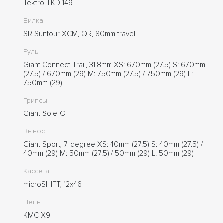
Tektro TKD 149
Вилка
SR Suntour XCM, QR, 80mm travel
Руль
Giant Connect Trail, 31.8mm XS: 670mm (27.5) S: 670mm
(27.5) / 670mm (29) M: 750mm (27.5) / 750mm (29) L:
750mm (29)
Грипсы
Giant Sole-O
Вынос
Giant Sport, 7-degree XS: 40mm (27.5) S: 40mm (27.5) /
40mm (29) M: 50mm (27.5) / 50mm (29) L: 50mm (29)
Кассета
microSHIFT, 12x46
Цепь
KMC X9