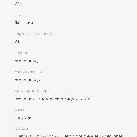
27.5
Пол
Женский
Гарантия, месяцев
24
Группа
Велосипед
Направление
Велосипеды
Категория Спорт
Велоспорт и колесные виды спорта
Цвет
Голубой
Обода
Giant GX03V 29 or 27.5, alloy, double wall, 21mm inner