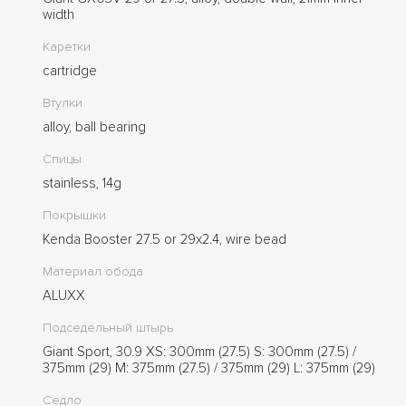
width
Каретки
cartridge
Втулки
alloy, ball bearing
Спицы
stainless, 14g
Покрышки
Kenda Booster 27.5 or 29x2.4, wire bead
Материал обода
ALUXX
Подседельный штырь
Giant Sport, 30.9 XS: 300mm (27.5) S: 300mm (27.5) /
375mm (29) M: 375mm (27.5) / 375mm (29) L: 375mm (29)
Седло