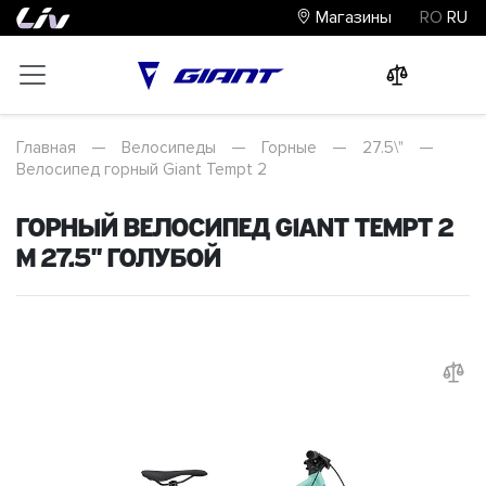
Магазины
RO
RU
0
0
0
Главная
—
Велосипеды
—
Горные
—
27.5\"
—
Велосипед горный Giant Tempt 2
Горный велосипед Giant Tempt 2
M 27.5" Голубой