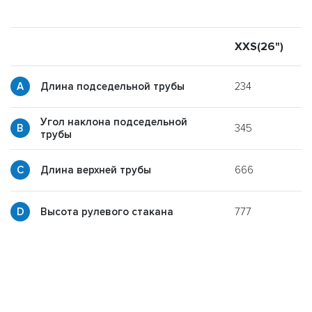
XXS(26")
X
234
Длина подседельной трубы
Угол наклона подседельной
345
y
трубы
666
p
Длина верхней трубы
777
g
Высота рулевого стакана