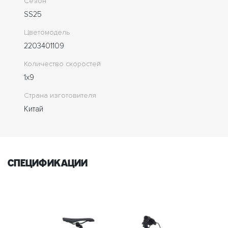
Сезон
SS25
Цветомодель
2203401109
Количество скоростей
1x9
Страна изготовителя
Китай
спецификации