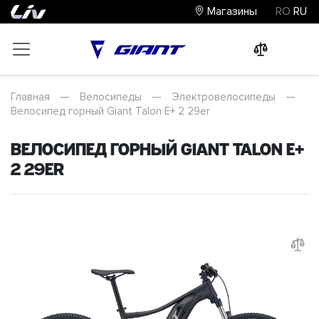
Магазины
RO
RU
0
0
0
Главная
—
Велосипеды
—
Электровелосипеды
—
Велосипед горный Giant Talon E+ 2 29er
Велосипед горный Giant Talon E+
2 29er