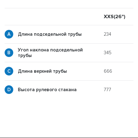
XXS(26")
X
234
Длина подседельной трубы
Угол наклона подседельной
345
y
трубы
666
p
Длина верхней трубы
777
g
Высота рулевого стакана