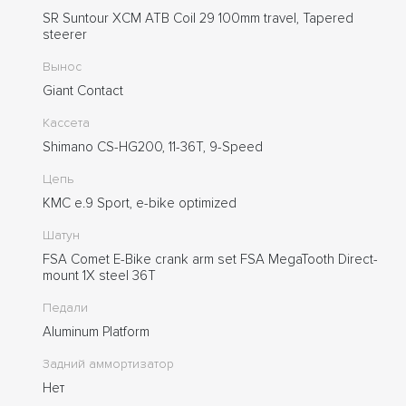
SR Suntour XCM ATB Coil 29 100mm travel, Tapered
steerer
Вынос
Giant Contact
Кассета
Shimano CS-HG200, 11-36T, 9-Speed
Цепь
KMC e.9 Sport, e-bike optimized
Шатун
FSA Comet E-Bike crank arm set FSA MegaTooth Direct-
mount 1X steel 36T
Педали
Aluminum Platform
Задний аммортизатор
Нет