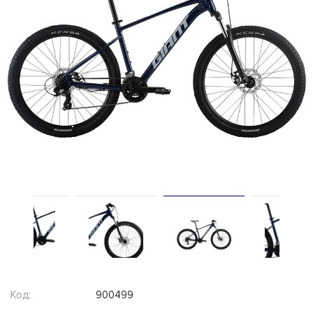
Код:
900499