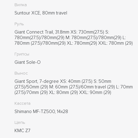
Вилка
Suntour XCE, 80mm travel
Руль
Giant Connect Trail, 31.8mm XS: 730mm(27.5) S:
780mm(27.5)/780mm(29) M: 780mm(27.5)/780mm(29) L:
780mm (27.5)/780mm(29) XL: 780mm(29) XXL: 780mm (29)
Грипсы
Giant Sole-O
Вынос
Giant Sport, 7-degree XS: 40mm (27.5) S: 50mm
(27.5)/50mm (29) M: 60mm (27.5)/60mm travel (29) L: 70mm
(27.5)/70mm (29) XL: 80mm (29) XXL: 90mm (29)
Кассета
Shimano MF-TZ500, 14x28
Цепь
KMC Z7