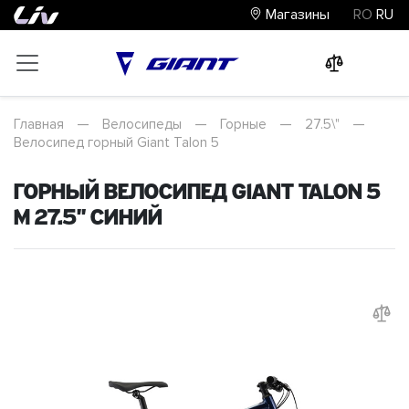
Магазины
RO
RU
0
0
0
Главная
—
Велосипеды
—
Горные
—
27.5\"
—
Велосипед горный Giant Talon 5
Горный велосипед Giant Talon 5
M 27.5" Синий