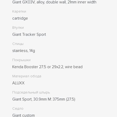
Giant GX03V, alloy, double wall, 21mm inner width
Каретки
cartridge
Втулки
Giant Tracker Sport
Спицы
stainless, 14g
Покрышки
Kenda Booster 27.5 or 29x2.2, wire bead
Материал обода
ALUXX
Подседельный штырь
Giant Sport, 30.9mm M: 375mm (27.5)
Седло
Giant custom