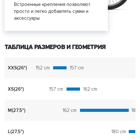
Встроенные крепления позволяют
просто и легко добавлять сумки и
аксессуары
ТАБЛИЦА РАЗМЕРОВ И ГЕОМЕТРИЯ
XXS(26")
152 cm
157 cm
XS(26")
157 cm
162 cm
M(27,5")
162 cm
180
L(27,5")
180 cm