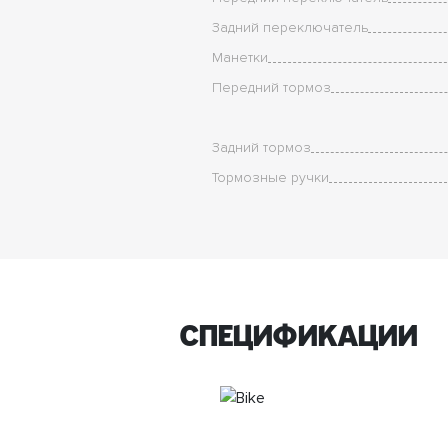
Задний переключатель
Манетки
Передний тормоз
Задний тормоз
Тормозные ручки
спецификации