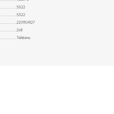
SS22
SS22
2201104127
2x8
Тайвань