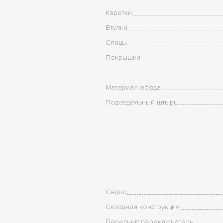
Каретки
Втулки
Спицы
Покрышки
Материал обода
Подседельный штырь
Седло
Складная конструкция
Передний переключатель