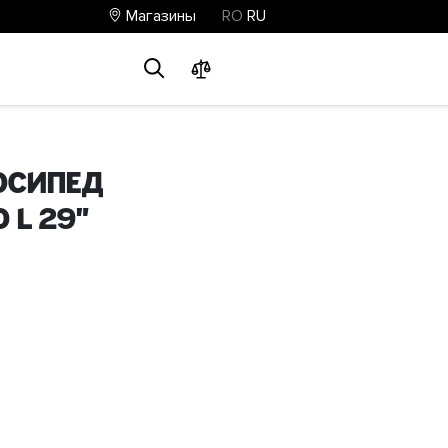
Магазины
RO
RU
0
0
0
осипед
 L 29"