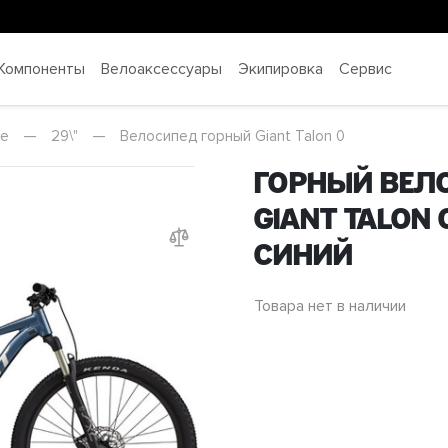
Компоненты
Велоаксессуары
Экипировка
Сервис
ые
—
29\"
—
Велосипед горный Giant Talon 0
Горный вел
Giant Talon 0
Cиний
Товара нет в наличии