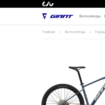
Велосипеды
Главная
—
Велосипеды
—
Горн