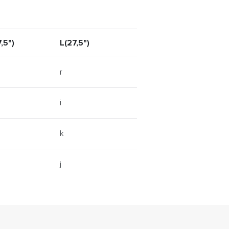
,5")
L(27,5")
r
i
k
j