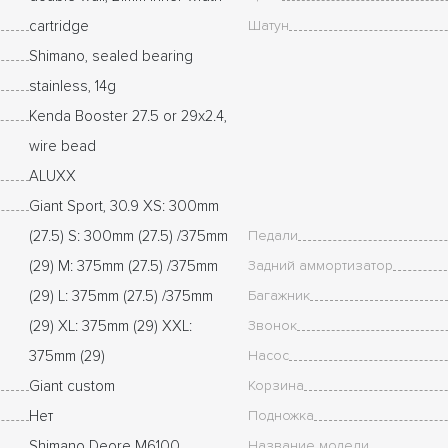
cartridge
Шатун
Shimano, sealed bearing
stainless, 14g
Kenda Booster 27.5 or 29x2.4,
wire bead
ALUXX
Giant Sport, 30.9 XS: 300mm
(27.5) S: 300mm (27.5) /375mm
Педали
(29) M: 375mm (27.5) /375mm
Задний аммортизатор
(29) L: 375mm (27.5) /375mm
Багажник
(29) XL: 375mm (29) XXL:
Звонок
375mm (29)
Насос
Giant custom
Корзина
Нет
Подножка
Shimano Deore M6100
Название модели