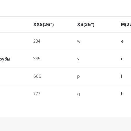
XXS(26")
XS(26")
M(27
234
w
e
345
y
u
трубы
666
p
l
777
g
h