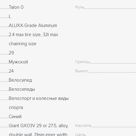
Talon 0
Руль
L
ALUXX-Grade Aluminum
2.4 max tire size, 32t max
chainring size
29
Мужской
Грипсы
24
Вынос
Велосипед
Велосипеды
Велоспорт и колесные виды
спорта
Cиний
Giant GX03V 29 or 27.5, alloy,
Кассета
double wall, 21mm inner width
Цепь