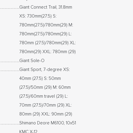
Giant Connect Trail, 31.8mm
XS: 730mm(27.5) S:
780mm(27.5)/780mm(29) M:
780mm(27.5)/780mm(29) L:
780mm (27.5)/780mm(29) XL:
780mm(29) XXL: 780mm (29)
Giant Sole-O
Giant Sport, 7-degree XS:
40mm (27.5) S: 50mm
(27.5)/50mm (29) M: 60mm
(27.5)/60mm travel (29) L:
70mm (27.5)/70mm (29) XL:
80mm (29) XXL: 90mm (29)
Shimano Deore M6100, 10x51
KMC X-12