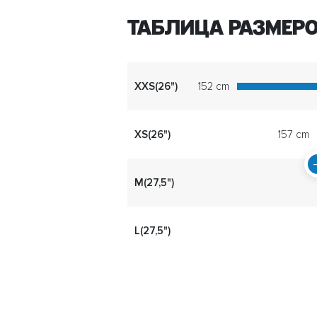
ТАБЛИЦА РАЗМЕРО
XXS(26")
152 cm
XS(26")
157 cm
M(27,5")
L(27,5")