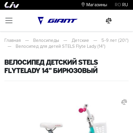
Магазины
RO
RU
0
0
0
Главная
—
Велосипеды
—
Детские
—
5-9 лет (20\")
—
Велосипед для детей STELS Flyte Lady (14")
Велосипед детский STELS
FlyteLady 14" Бирюзовый