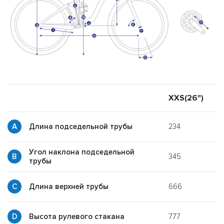
XXS(26")
X
234
Длина подседельной трубы
Угол наклона подседельной
345
y
трубы
666
p
Длина верхней трубы
777
g
Высота рулевого стакана