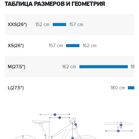
ТАБЛИЦА РАЗМЕРОВ И ГЕОМЕТРИЯ
XXS(26")
152 cm
157 cm
XS(26")
157 cm
162 cm
M(27,5")
162 cm
180
L(27,5")
180 cm