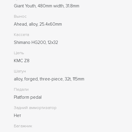
Giant Youth, 480mm width, 31.8mm
Вынос
Ahead, alloy, 25.4x60mm
Кассета
Shimano HG200, 12x32
Цепь
KMC Z8
Шатун
alloy, forged, three-piece, 32t, 115mm
Педали
Platform pedal
Задний аммортизатор
Нет
Багажник