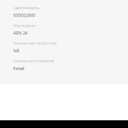
Цветомодель
1013002610
Код модели
ARX 24
Количество скоростей
1x8
Страна изготовителя
Китай