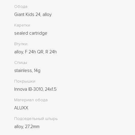
Обода
Giant Kids 24, alloy
Каретки
sealed cartridge
Втулки
alloy, F 24h QR, R 24h
Спицы
stainless, 14g
Покрышки
Innova IB-3010, 24x1.5
Материал обода
ALUXX
Подседельный штырь
alloy, 27.2mm