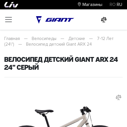
Магазины
RO
RU
0
0
0
Главная
—
Велосипеды
—
Детские
—
7-12 Лет
(24\")
—
Велосипед детский Giant ARX 24
Велосипед детский Giant ARX 24
24" Серый