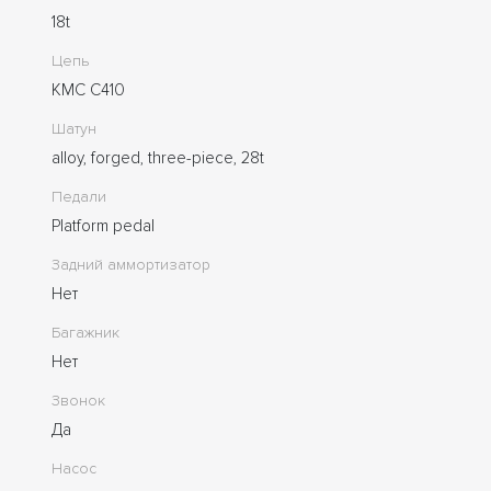
18t
Цепь
KMC C410
Шатун
alloy, forged, three-piece, 28t
Педали
Platform pedal
Задний аммортизатор
Нет
Багажник
Нет
Звонок
Да
Насос