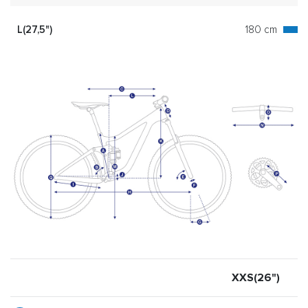
L(27,5")
180 cm
XXS(26")
X