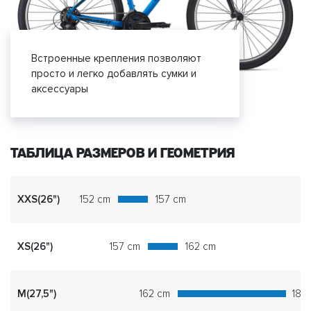
Встроенные крепления позволяют
просто и легко добавлять сумки и
аксессуары
ТАБЛИЦА РАЗМЕРОВ И ГЕОМЕТРИЯ
XXS(26")
152 cm
157 cm
XS(26")
157 cm
162 cm
M(27,5")
162 cm
180