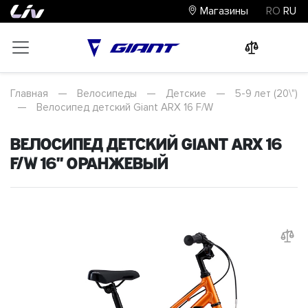
Магазины
RO
RU
0
0
0
Главная
—
Велосипеды
—
Детские
—
5-9 лет (20\")
—
Велосипед детский Giant ARX 16 F/W
Велосипед детский Giant ARX 16
F/W 16" Оранжевый