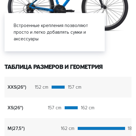
Встроенные крепления позволяют
просто и легко добавлять сумки и
аксессуары
ТАБЛИЦА РАЗМЕРОВ И ГЕОМЕТРИЯ
XXS(26")
152 cm
157 cm
XS(26")
157 cm
162 cm
M(27,5")
162 cm
180