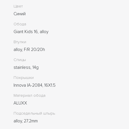
Цвет
Синий
Обода
Giant Kids 16, alloy
Втулки
alloy, F/R 20/20h
Спицы
stainless, 14g
Покрышки
Innova IA-2084, 16X1.5
Материал обода
ALUXX
Подседельный штырь
alloy, 27.2mm