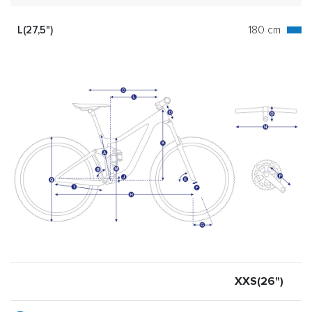
L(27,5")
180 cm
XXS(26")
X