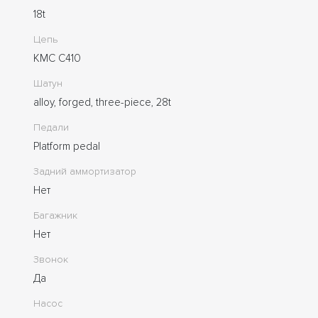
18t
Цепь
KMC C410
Шатун
alloy, forged, three-piece, 28t
Педали
Platform pedal
Задний аммортизатор
Нет
Багажник
Нет
Звонок
Да
Насос