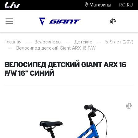
Магазины
RO
RU
0
0
0
Главная
—
Велосипеды
—
Детские
—
5-9 лет (20\")
—
Велосипед детский Giant ARX 16 F/W
Велосипед детский Giant ARX 16
F/W 16" Синий