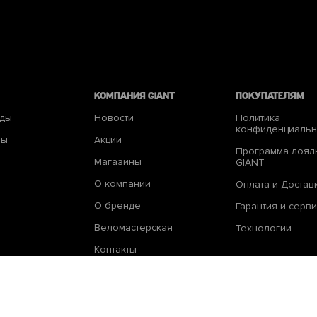
КОМПАНИЯ giant
Покупателям
еды
Новости
Политика
конфиденциальн
ры
Акции
Программа лоял
Магазины
GIANT
О компании
Оплата и Достав
О бренде
Гарантия и серви
Веломастерская
Технологии
Контакты
© 2026 Giant Moldova. Все права защищены.