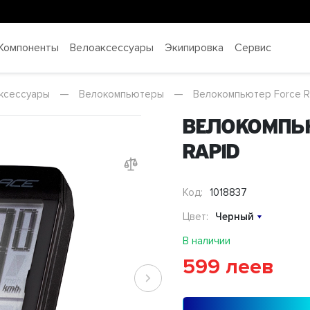
Компоненты
Велоаксессуары
Экипировка
Сервис
ксессуары
—
Велокомпьютеры
—
Велокомпьютер Force R
Велокомпью
RAPID
Код:
1018837
Цвет:
Черный
В наличии
599 леев