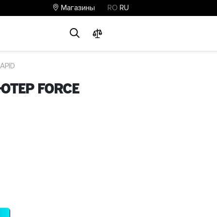
Магазины
RO
RU
0
0
0
APID
тер Force