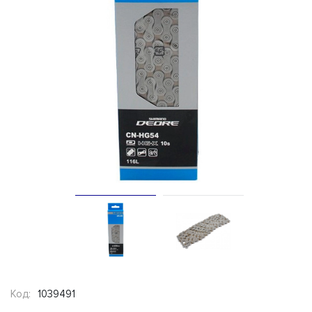
Код:
1039491