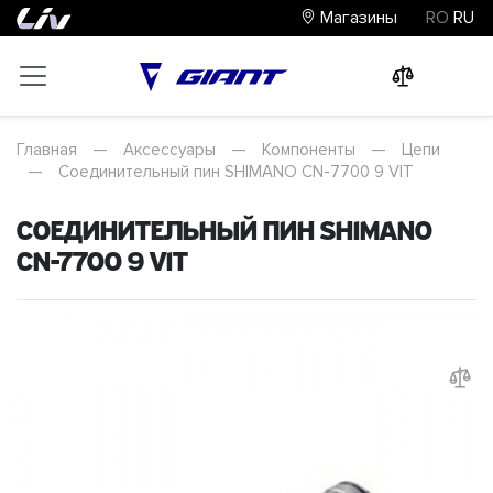
Магазины
RO
RU
0
0
0
Главная
—
Аксессуары
—
Компоненты
—
Цепи
—
Соединительный пин SHIMANO CN-7700 9 VIT
Соединительный пин SHIMANO
CN-7700 9 VIT