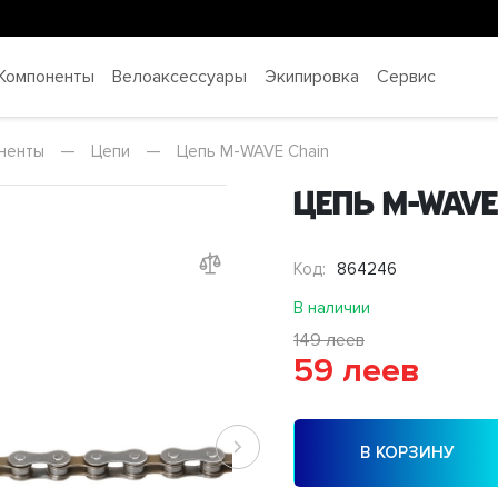
Компоненты
Велоаксессуары
Экипировка
Сервис
ненты
—
Цепи
—
Цепь M-WAVE Chain
Цепь M-WAVE
Код:
864246
В наличии
149 леев
59 леев
В КОРЗИНУ