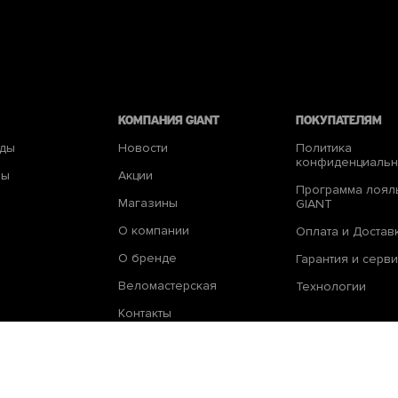
КОМПАНИЯ giant
Покупателям
еды
Новости
Политика
конфиденциальн
ры
Акции
Программа лоял
Магазины
GIANT
О компании
Оплата и Достав
О бренде
Гарантия и серви
Веломастерская
Технологии
Контакты
© 2026 Giant Moldova. Все права защищены.