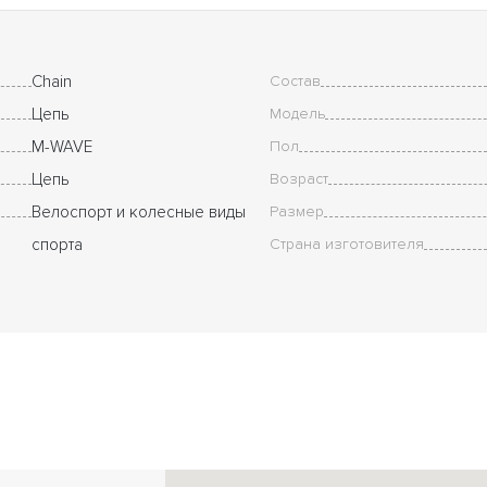
Chain
Состав
Цепь
Модель
M-WAVE
Пол
Цепь
Возраст
Велоспорт и колесные виды
Размер
спорта
Страна изготовителя