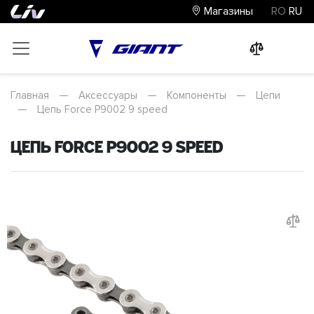
Магазины
RO
RU
0
0
0
Главная
—
Аксессуары
—
Компоненты
—
Цепи
—
Цепь Force P9002 9 speed
Цепь Force P9002 9 speed