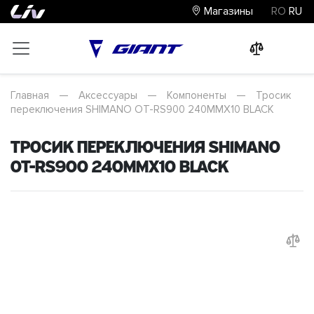
Магазины
RO
RU
0
0
0
Главная
—
Аксессуары
—
Компоненты
—
Тросик
переключения SHIMANO OT-RS900 240MMX10 BLACK
Тросик переключения SHIMANO
OT-RS900 240MMX10 BLACK