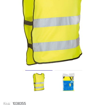
Код:
1038355