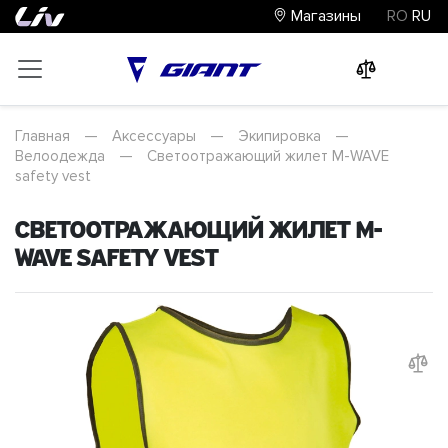
Магазины
RO
RU
0
0
0
Главная
—
Аксессуары
—
Экипировка
—
Велоодежда
—
Светоотражающий жилет M-WAVE
safety vest
Светоотражающий жилет M-
WAVE safety vest