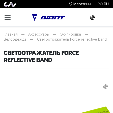
Магазины
RO
RU
0
0
0
Главная
—
Аксессуары
—
Экипировка
—
Велоодежда
—
Светоотражатель Force reflective band
Светоотражатель Force
reflective band