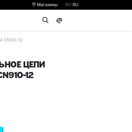
Магазины
RO
RU
0
0
0
M-CN910-12
ьное цепи
CN910-12