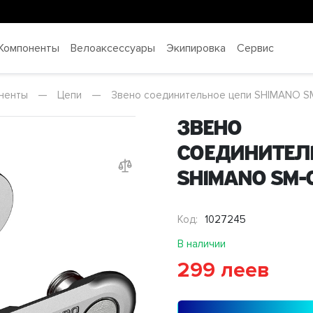
Компоненты
Велоаксессуары
Экипировка
Сервис
ненты
—
Цепи
—
Звено соединительное цепи SHIMANO S
Звено
соединител
SHIMANO SM-
Код:
1027245
В наличии
299 леев