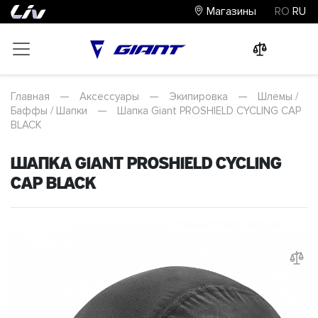
Магазины
RO
RU
0
0
0
Главная
—
Аксессуары
—
Экипировка
—
Шлемы /
Баффы / Шапки
—
Шапка Giant PROSHIELD CYCLING CAP
BLACK
Шапка Giant PROSHIELD CYCLING
CAP BLACK