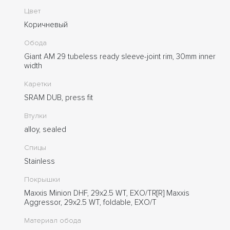
Цвет
Коричневый
Обода
Giant AM 29 tubeless ready sleeve-joint rim, 30mm inner
width
Каретки
SRAM DUB, press fit
Втулки
alloy, sealed
Спицы
Stainless
Покрышки
Maxxis Minion DHF, 29x2.5 WT, EXO/TR[R] Maxxis
Aggressor, 29x2.5 WT, foldable, EXO/T
Материал обода