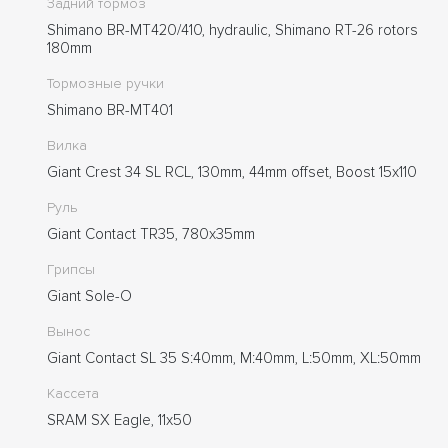
Задний тормоз
Shimano BR-MT420/410, hydraulic, Shimano RT-26 rotors
180mm
Тормозные ручки
Shimano BR-MT401
Вилка
Giant Crest 34 SL RCL, 130mm, 44mm offset, Boost 15x110
Руль
Giant Contact TR35, 780x35mm
Грипсы
Giant Sole-O
Вынос
Giant Contact SL 35 S:40mm, M:40mm, L:50mm, XL:50mm
Кассета
SRAM SX Eagle, 11x50