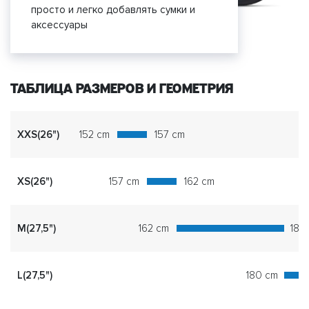
просто и легко добавлять сумки и
аксессуары
ТАБЛИЦА РАЗМЕРОВ И ГЕОМЕТРИЯ
XXS(26")
152 cm
157 cm
XS(26")
157 cm
162 cm
M(27,5")
162 cm
180
L(27,5")
180 cm