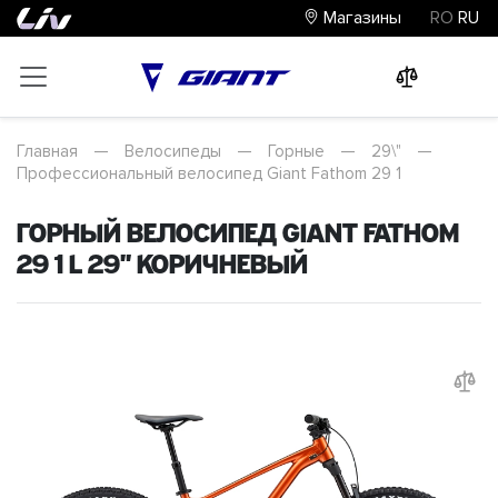
Магазины
RO
RU
0
0
0
Главная
—
Велосипеды
—
Горные
—
29\"
—
Профессиональный велосипед Giant Fathom 29 1
Горный велосипед Giant Fathom
29 1 L 29" Коричневый