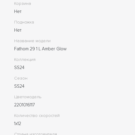
Корзина
Нет
Подножка
Нет
Название модели
Fathom 29 1 L Amber Glow
Коллекция
SS24
Сезон
SS24
Цветомодель
2201016117
Количество скоростей
1x12
Страна изготовителя