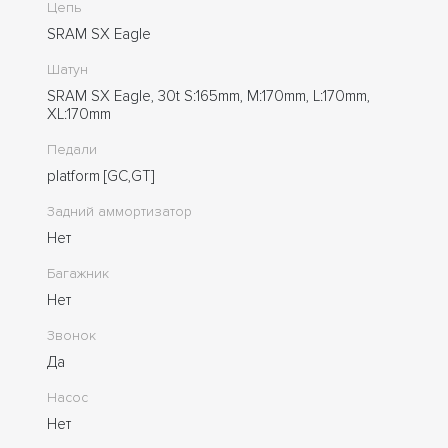
Цепь
SRAM SX Eagle
Шатун
SRAM SX Eagle, 30t S:165mm, M:170mm, L:170mm,
XL:170mm
Педали
platform [GC,GT]
Задний аммортизатор
Нет
Багажник
Нет
Звонок
Да
Насос
Нет