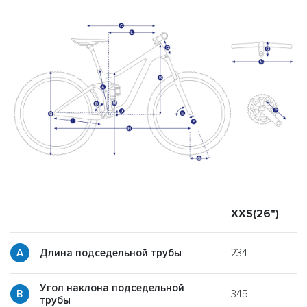
XXS(26")
X
234
Длина подседельной трубы
Угол наклона подседельной
345
y
трубы