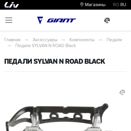
Магазины
RO
RU
0
0
0
Главная
—
Аксессуары
—
Компоненты
—
Педали
—
Педали SYLVAN N ROAD Black
Педали SYLVAN N ROAD Black