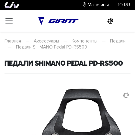
Магазины
RO
RU
0
0
0
Главная
—
Аксессуары
—
Компоненты
—
Педали
—
Педали SHIMANO Pedal PD-RS500
Педали SHIMANO Pedal PD-RS500