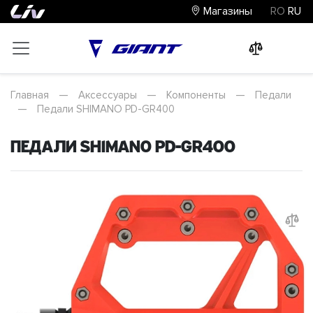
Магазины
RO
RU
0
0
0
Главная
—
Аксессуары
—
Компоненты
—
Педали
—
Педали SHIMANO PD-GR400
Педали SHIMANO PD-GR400