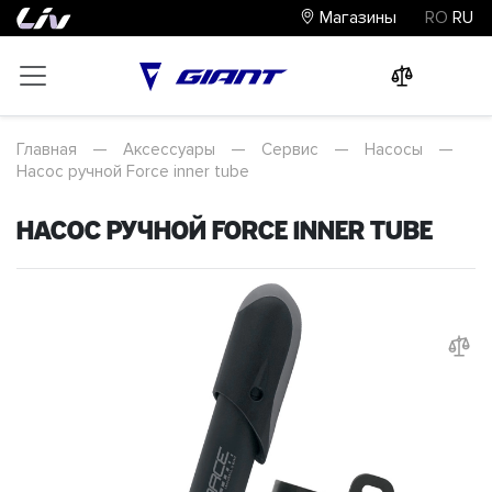
Магазины
RO
RU
0
0
0
Главная
—
Аксессуары
—
Сервис
—
Насосы
—
Насос ручной Force inner tube
Насос ручной Force inner tube