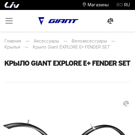
Магазины
RO
RU
0
0
0
Главная
—
Аксессуары
—
Велоаксессуары
—
Крылья
—
Крыло Giant EXPLORE E+ FENDER SET
Крыло Giant EXPLORE E+ FENDER SET