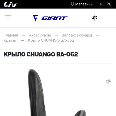
Магазины
RO
RU
0
0
0
Главная
—
Аксессуары
—
Велоаксессуары
—
Крылья
—
Крыло CHUANGO BA-062
Крыло CHUANGO BA-062