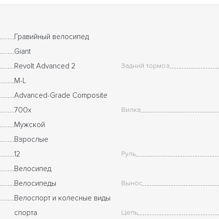
Гравийный велосипед
Giant
Revolt Advanced 2
Задний тормоз
M-L
Advanced-Grade Composite
700x
Вилка
Мужской
Взрослые
12
Руль
Велосипед
Велосипеды
Вынос
Велоспорт и колесные виды
спорта
Цепь