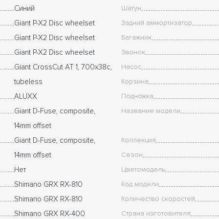
Синий
Шатун
Giant P-X2 Disc wheelset
Задний аммортизатор
Giant P-X2 Disc wheelset
Багажник
Giant P-X2 Disc wheelset
Звонок
Giant CrossCut AT 1, 700x38c,
Насос
tubeless
Корзина
ALUXX
Подножка
Giant D-Fuse, composite,
Название модели
14mm offset
Giant D-Fuse, composite,
Коллекция
14mm offset
Сезон
Нет
Цветомодель
Shimano GRX RX-810
Код модели
Shimano GRX RX-810
Количество скоростей
Shimano GRX RX-400
Страна изготовителя