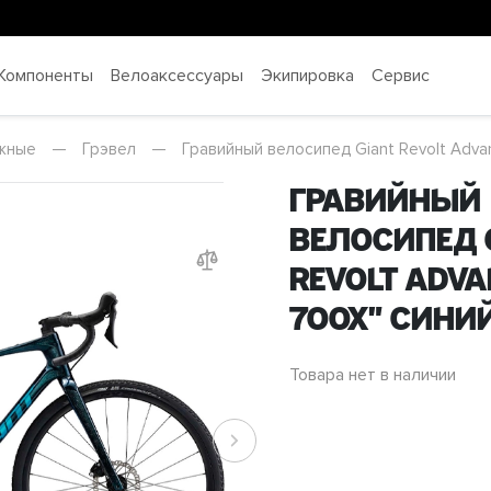
Компоненты
Велоаксессуары
Экипировка
Сервис
жные
—
Грэвел
—
Гравийный велосипед Giant Revolt Adva
Гравийный
велосипед 
Revolt Adva
700x" Сини
Товара нет в наличии