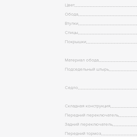
Цвет
Обода
Втулки
Спицы
Покрышки
Материал обода
Подседельный штырь
Седло
Складная конструкция
Передний переключатель
Задний переключатель
Передний тормоз