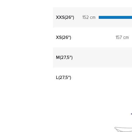
XXS(26")
152 cm
XS(26")
157 cm
M(27,5")
L(27,5")