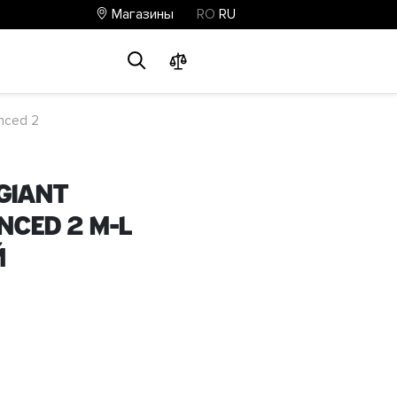
Магазины
RO
RU
0
0
0
nced 2
GIANT
nced 2 M-L
й