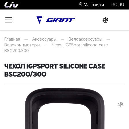
Магазины
RO
RU
0
0
0
Главная
—
Аксессуары
—
Велоаксессуары
—
Велокомпьютеры
—
Чехол iGPSport silicone case
BSC200/300
Чехол iGPSport silicone case
BSC200/300