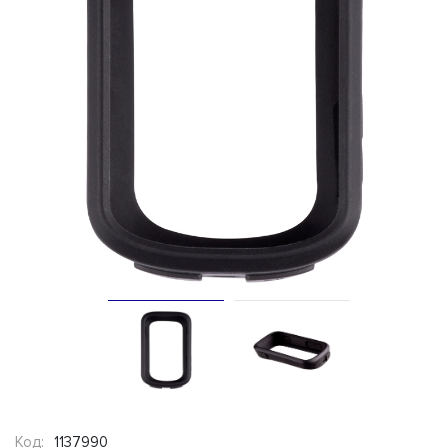
Код:
1137990