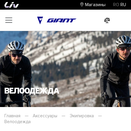
Магазины
RO
RU
0
0
0
Велоодежда
Главная
—
Аксессуары
—
Экипировка
—
Велоодежда