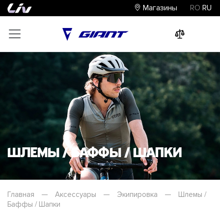
Магазины
RO
RU
0
0
0
Шлемы / Баффы / Шапки
Главная
—
Аксессуары
—
Экипировка
—
Шлемы /
Баффы / Шапки